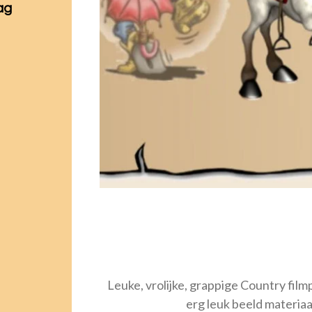
ag
Leuke, vrolijke, grappige Country film
erg leuk beeld materiaa