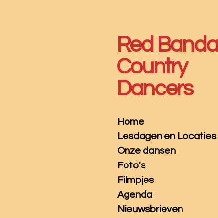
Ga
direct
naar
Red Band
de
hoofdinhoud
Country
Dancers
Home
Lesdagen en Locaties
Onze dansen
Foto's
Filmpjes
Agenda
Nieuwsbrieven