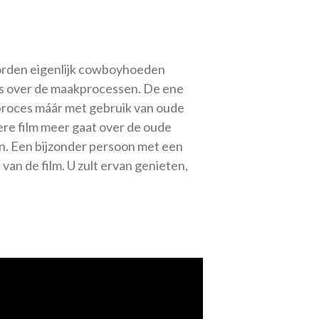
e worden eigenlijk cowboyhoeden
es over de maakprocessen. De ene
 proces máár met gebruik van oude
ere film meer gaat over de oude
n. Een bijzonder persoon met een
an de film. U zult ervan genieten,