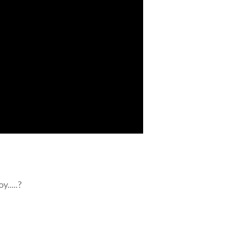
.....?