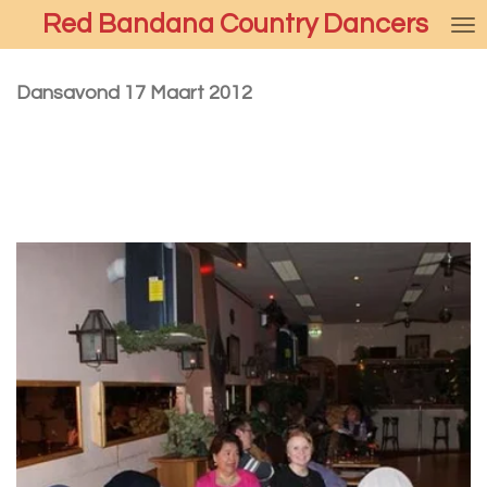
Red Bandana Country Dancers
Ga
direct
naar
Dansavond 17 Maart 2012
de
hoofdinhoud