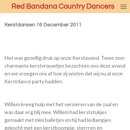
Red Bandana Country Dancers
Ga
direct
naar
Kerstdansen 16 December 2011
de
hoofdinhoud
Het was gezellig druk op onze Kerstavond. Twee zeer
charmante kerstvrouwtjes bezochten ons deze avond
en we vroegen ons af hoe zij wisten dat wij nu al onze
Kerstdance party hadden.
Willem kreeg hulp met het versieren van de zaal en
was daar erg blij mee. Willem had kerststukjes
gemaakt met mini balletjes en hij had ledlampjes
gekocht met een kerstboompje, sterrren en