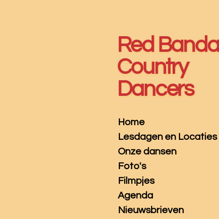
Ga
direct
naar
Red Band
de
hoofdinhoud
Country
Dancers
Home
Lesdagen en Locaties
Onze dansen
Foto's
Filmpjes
Agenda
Nieuwsbrieven