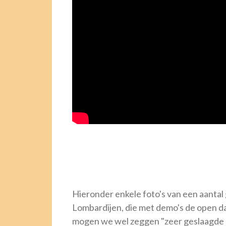
Hieronder enkele foto's van een aanta
Lombardijen, die met demo's de open d
mogen we wel zeggen "zeer geslaagde