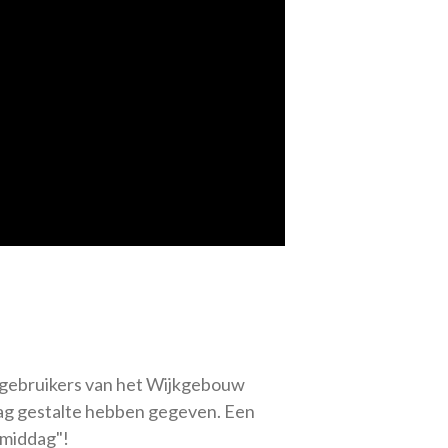
l gebruikers van het Wijkgebouw
ag gestalte hebben gegeven. Een
 middag"!