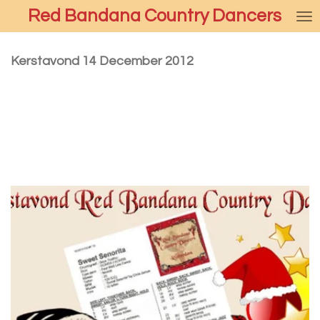
Red Bandana Country Dancers
Ga
direct
naar
Kerstavond 14 December 2012
de
hoofdinhoud