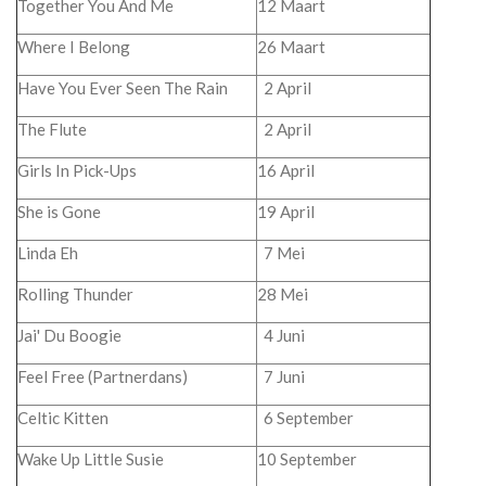
Together You And Me
12 Maart
Where I Belong
26 Maart
Have You Ever Seen The Rain
2 April
The Flute
2 April
Girls In Pick-Ups
16 April
She is Gone
19 April
Linda Eh
7 Mei
Rolling Thunder
28 Mei
Jai' Du Boogie
4 Juni
Feel Free (Partnerdans)
7 Juni
Celtic Kitten
6 September
Wake Up Little Susie
10 September