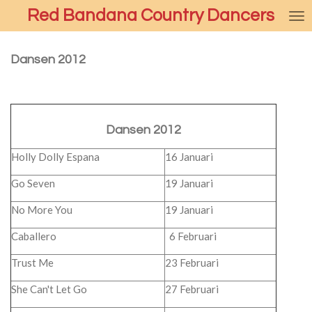
Red Bandana Country Dancers
Ga
direct
naar
Dansen 2012
de
hoofdinhoud
Dansen 2012
Holly Dolly Espana
16 Januari
Go Seven
19 Januari
No More You
19 Januari
Caballero
6 Februari
Trust Me
23 Februari
She Can't Let Go
27 Februari