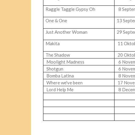
Raggle Taggle Gypsy Oh
8 Septe
One & One
13 Sept
Just Another Woman
29 Sept
Makita
11 Okto
The Shadow
20 Okto
Moolight Madness
6 Nove
Shotgun
6 Nove
Bomba Latina
8 Nove
Where we've been
17 Nove
Lord Help Me
8 Decem