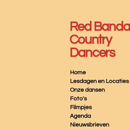
Ga
direct
naar
Red Band
de
hoofdinhoud
Country
Dancers
Home
Lesdagen en Locaties
Onze dansen
Foto's
Filmpjes
Agenda
Nieuwsbrieven