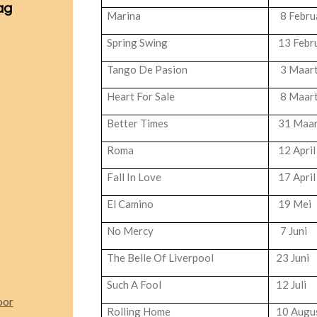
ag
Marina
8 Febru
Spring Swing
13 Febru
Tango De Pasion
3 Maar
Heart For Sale
8 Maar
Better Times
31 Maar
Roma
12 April
Fall In Love
17 April
El Camino
19 Mei
No Mercy
7 Juni
The Belle Of Liverpool
23 Juni
Such A Fool
12 Juli
oor
Rolling Home
10 Augu