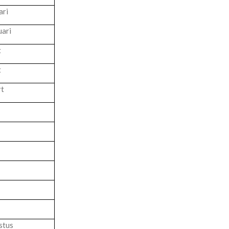
ari
ari
t
t
t
stus