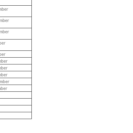
mber
ember
ember
ber
ber
mber
mber
mber
mber
ber