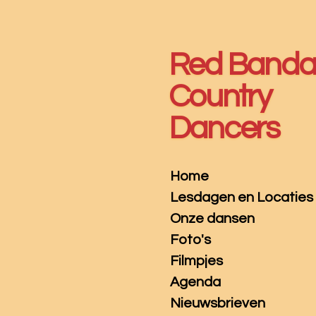
Ga
direct
naar
Red Band
de
hoofdinhoud
Country
Dancers
Home
Lesdagen en Locaties
Onze dansen
Foto's
Filmpjes
Agenda
Nieuwsbrieven