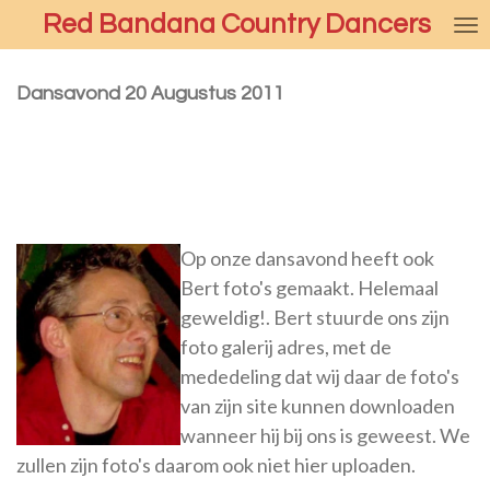
Red Bandana Country Dancers
Ga
direct
naar
Dansavond 20 Augustus 2011
de
hoofdinhoud
Op onze dansavond heeft ook
Bert foto's gemaakt. Helemaal
geweldig!. Bert stuurde ons zijn
foto galerij adres, met de
mededeling dat wij daar de foto's
van zijn site kunnen downloaden
wanneer hij bij ons is geweest. We
zullen zijn foto's daarom ook niet hier uploaden.