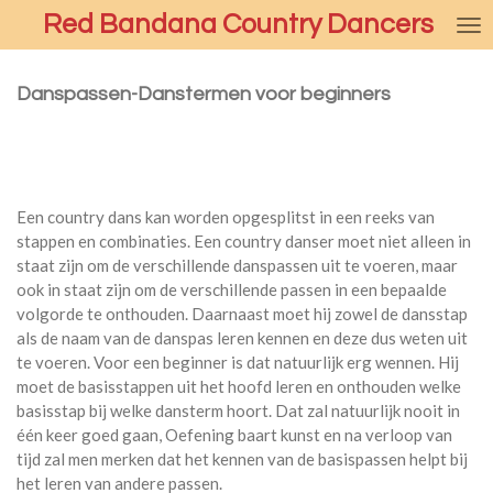
Red Bandana Country Dancers
Ga
direct
naar
Danspassen-Danstermen voor beginners
de
hoofdinhoud
Een country dans kan worden opgesplitst in een reeks van
stappen en combinaties. Een country danser moet niet alleen in
staat zijn om de verschillende danspassen uit te voeren, maar
ook in staat zijn om de verschillende passen in een bepaalde
volgorde te onthouden. Daarnaast moet hij zowel de dansstap
als de naam van de danspas leren kennen en deze dus weten uit
te voeren. Voor een beginner is dat natuurlijk erg wennen. Hij
moet de basisstappen uit het hoofd leren en onthouden welke
basisstap bij welke dansterm hoort. Dat zal natuurlijk nooit in
één keer goed gaan, Oefening baart kunst en na verloop van
tijd zal men merken dat het kennen van de basispassen helpt bij
het leren van andere passen.