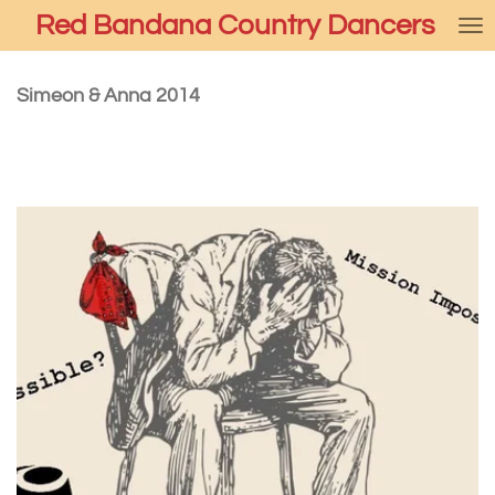
Red Bandana Country Dancers
Ga
direct
naar
de
Simeon & Anna 2014
hoofdinhoud