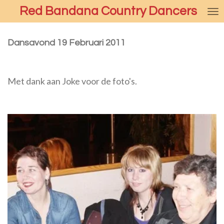
Red Bandana Country Dancers
Ga
direct
naar
Dansavond 19 Februari 2011
de
hoofdinhoud
Met dank aan Joke voor de foto's.