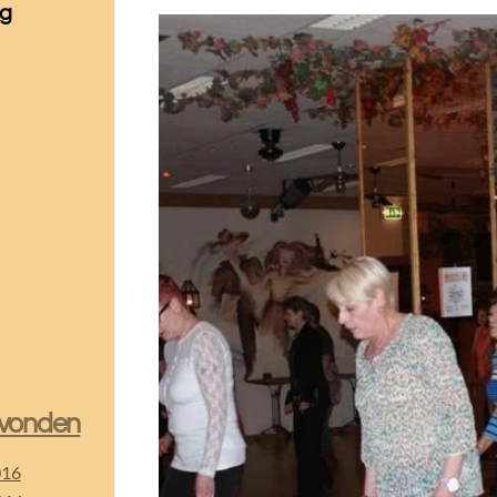
ag
vonden
016