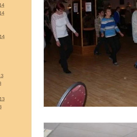
14
14
14
13
3
13
3