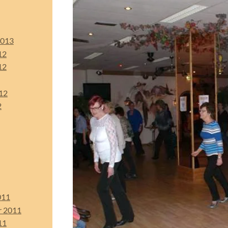
2013
12
12
12
2
011
r 2011
11