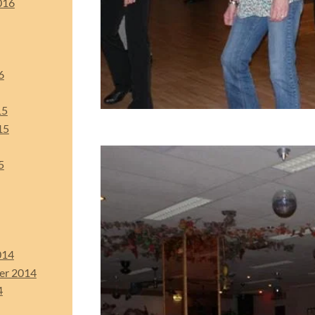
016
6
15
15
5
014
er 2014
4