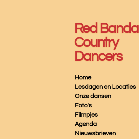
Ga
direct
naar
Red Banda
de
hoofdinhoud
Country
Dancers
Home
Lesdagen en Locaties
Onze dansen
Foto's
Filmpjes
Agenda
Nieuwsbrieven