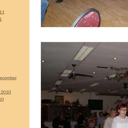
11
1
December
t 2010
10