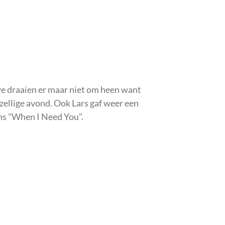
e draaien er maar niet om heen want
ezellige avond. Ook Lars gaf weer een
ns "When I Need You".