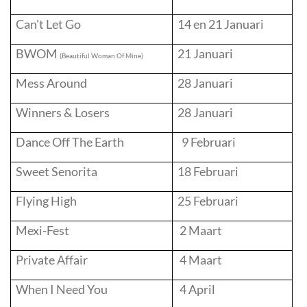
Can't Let Go
14 en 21 Januari
BWOM
21
Januari
(Beautiful Woman Of Mine)
Mess Around
28
Januari
Winners & Losers
28
Januari
Dance Off The Earth
9 Februari
Sweet Senorita
18 Februari
Flying High
25 Februari
Mexi-Fest
2 Maart
Private Affair
4 Maart
When I Need You
4 April