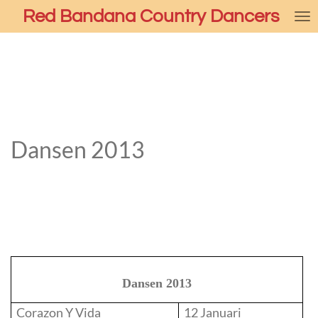
Red Bandana Country Dancers
Ga
direct
naar
de
hoofdinhoud
Dansen 2013
Dansen 2013
Corazon Y Vida
12 Januari