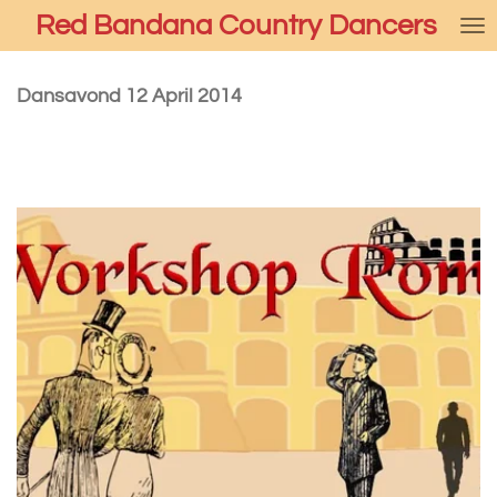
Red Bandana Country Dancers
Ga
direct
naar
de
Dansavond 12 April 2014
hoofdinhoud