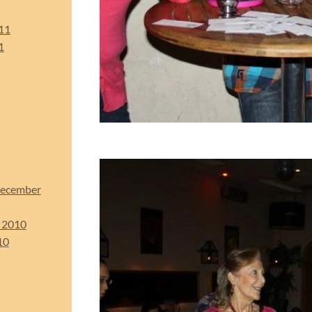
11
1
December
t 2010
10