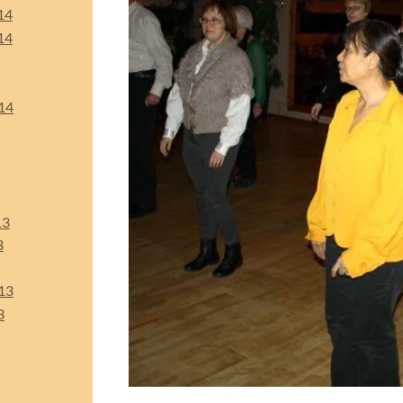
14
14
14
13
3
13
3