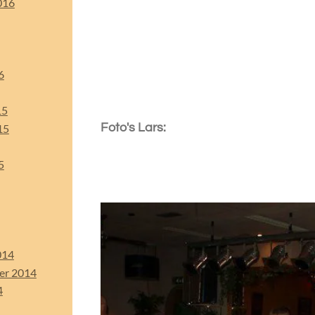
016
6
15
Foto's Lars:
15
5
014
er 2014
4