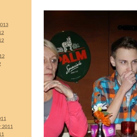
2013
12
12
12
2
011
r 2011
11