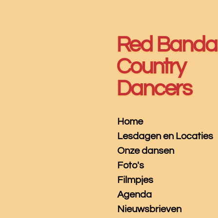
Ga
direct
naar
Red Banda
de
hoofdinhoud
Country
Dancers
Home
Lesdagen en Locaties
Onze dansen
Foto's
Filmpjes
Agenda
Nieuwsbrieven